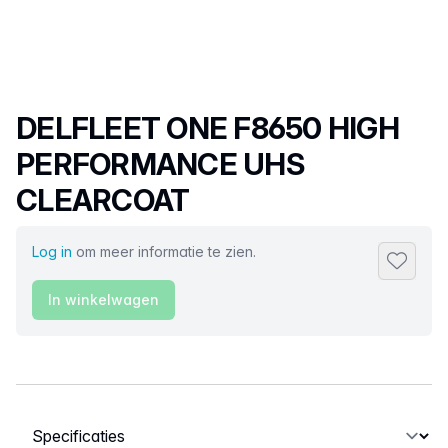
Productnaam
DELFLEET ONE F8650 HIGH
PERFORMANCE UHS
CLEARCOAT
Log in
om meer informatie te zien.
Toevoeg
In winkelwagen
Selecteer een tabblad