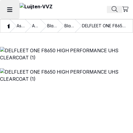
Beki
Zoek pr
Hoofdmenu openen
Thuis
Assortiment
Autolakken
Blanke lakken
Blanke lakken
DELFLEET ONE F8650 HIGH PERFORMANCE UHS CLEARCOAT