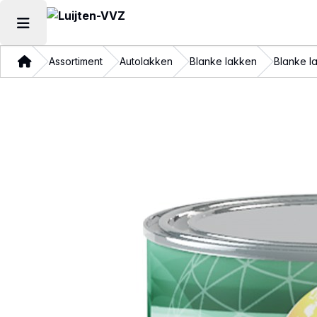
Hoofdmenu openen
Thuis
Assortiment
Autolakken
Blanke lakken
Blanke l