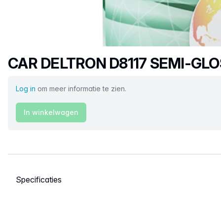
Productnaam
CAR DELTRON D8117 SEMI-GL
Log in
om meer informatie te zien.
In winkelwagen
Selecteer een tabblad