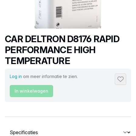
Productnaam
CAR DELTRON D8176 RAPID
PERFORMANCE HIGH
TEMPERATURE
Log in
om meer informatie te zien.
Toevoeg
In winkelwagen
Selecteer een tabblad