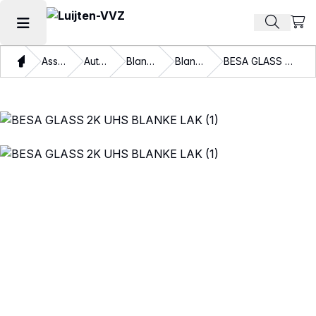
Beki
Zoek pr
Hoofdmenu openen
Thuis
Assortiment
Autolakken
Blanke lakken
Blanke lakken
BESA GLASS 2K UHS BLANKE LAK