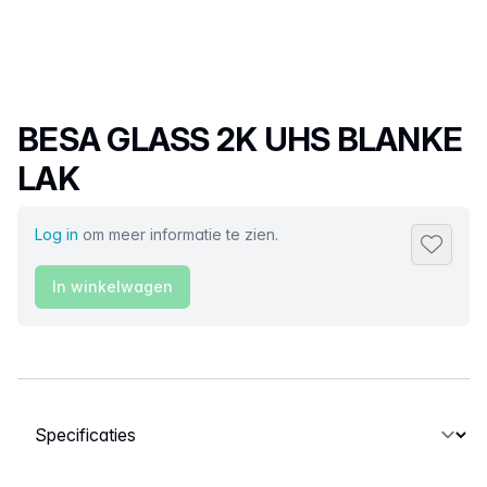
Productnaam
BESA GLASS 2K UHS BLANKE
LAK
Log in
om meer informatie te zien.
Toevoeg
In winkelwagen
Selecteer een tabblad