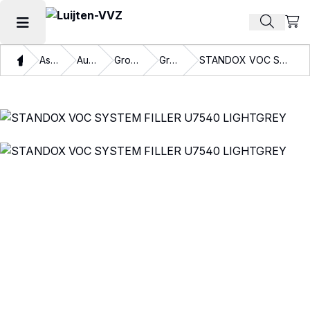
Beki
Zoek pr
Hoofdmenu openen
Thuis
Assortiment
Autolakken
Grondmateriaal
Grondlakken
STANDOX VOC SYSTEM FILLER U7540 LIGHTGREY