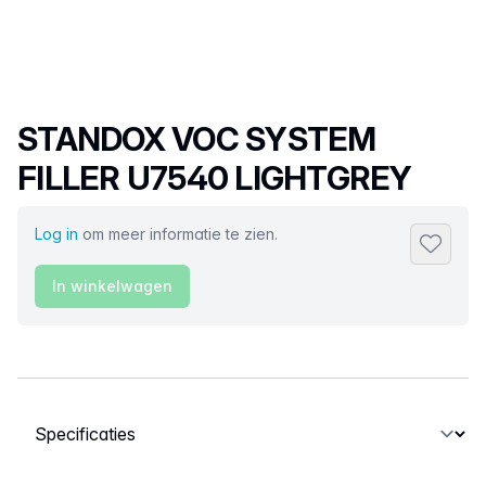
Productnaam
STANDOX VOC SYSTEM
FILLER U7540 LIGHTGREY
Log in
om meer informatie te zien.
Toevoeg
In winkelwagen
Selecteer een tabblad