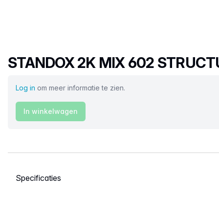
Productnaam
STANDOX 2K MIX 602 STRUCT
Log in
om meer informatie te zien.
In winkelwagen
Selecteer een tabblad