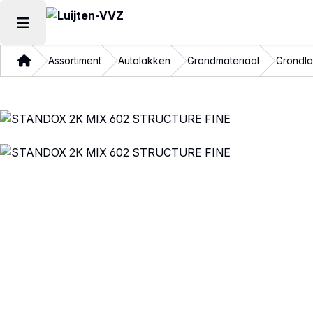
Hoofdmenu openen
Thuis
Assortiment
Autolakken
Grondmateriaal
Grondl