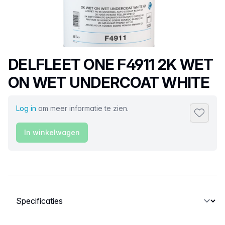
Productnaam
DELFLEET ONE F4911 2K WET
ON WET UNDERCOAT WHITE
Log in
om meer informatie te zien.
Toevoeg
In winkelwagen
Selecteer een tabblad