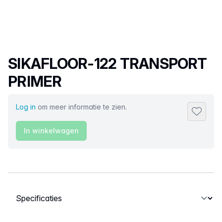
Productnaam
SIKAFLOOR-122 TRANSPORT
PRIMER
Log in
om meer informatie te zien.
Toevoeg
In winkelwagen
Selecteer een tabblad