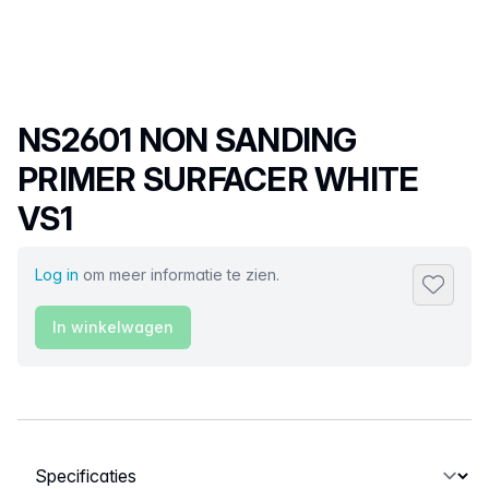
Productnaam
NS2601 NON SANDING
PRIMER SURFACER WHITE
VS1
Log in
om meer informatie te zien.
Toevoeg
In winkelwagen
Selecteer een tabblad