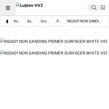
Beki
Zoek pr
Hoofdmenu openen
Thuis
Assortiment
Autolakken
Grondmateriaal
Primers
NS2601 NON SANDING PRIMER SURFACER WHITE VS1