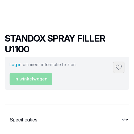
Productnaam
STANDOX SPRAY FILLER
U1100
Log in
om meer informatie te zien.
Toevoeg
In winkelwagen
Selecteer een tabblad