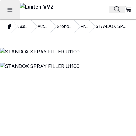
Beki
Zoek pr
Hoofdmenu openen
Thuis
Assortiment
Autolakken
Grondmateriaal
Primers
STANDOX SPRAY FILLER U1100