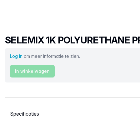
Productnaam
SELEMIX 1K POLYURETHANE P
Log in
om meer informatie te zien.
In winkelwagen
Selecteer een tabblad