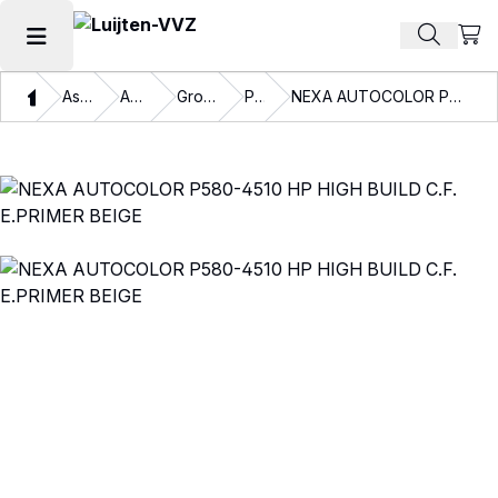
Beki
Zoek pr
Hoofdmenu openen
Thuis
Assortiment
Autolakken
Grondmateriaal
Primers
NEXA AUTOCOLOR P580-4510 HP HIGH BUILD C.F. E.PRIMER BEIGE