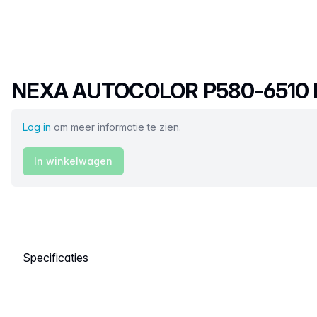
Productnaam
NEXA AUTOCOLOR P580-6510 H
Log in
om meer informatie te zien.
In winkelwagen
Selecteer een tabblad