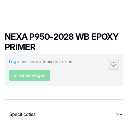
Productnaam
NEXA P950-2028 WB EPOXY
PRIMER
Log in
om meer informatie te zien.
Toevoeg
In winkelwagen
Selecteer een tabblad