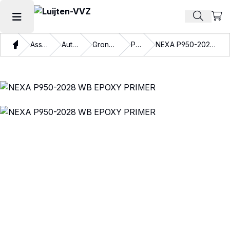
Beki
Zoek pr
Hoofdmenu openen
Thuis
Assortiment
Autolakken
Grondmateriaal
Primers
NEXA P950-2028 WB EPOXY PRIMER