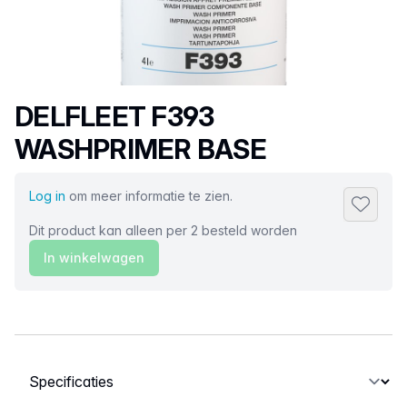
Productnaam
DELFLEET F393
WASHPRIMER BASE
Log in
om meer informatie te zien.
Toevoeg
Dit product kan alleen per 2 besteld worden
In winkelwagen
Selecteer een tabblad