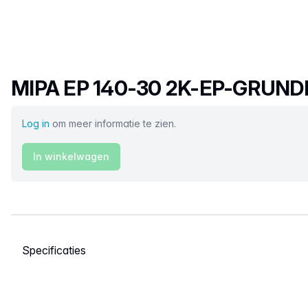
Productnaam
MIPA EP 140-30 2K-EP-GRUND
Log in
om meer informatie te zien.
In winkelwagen
Selecteer een tabblad