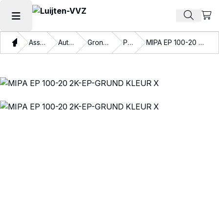
Beki
Zoek pr
Hoofdmenu openen
Thuis
Assortiment
Autolakken
Grondmateriaal
Primers
MIPA EP 100-20 2K-EP-GRUND KLEUR X