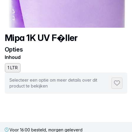
Productnaam
Mipa 1K UV F�ller
Opties
Inhoud
1 LTR
Selecteer een optie om meer details over dit
Toevoeg
product te bekijken
Voor 16:00 besteld, morgen geleverd