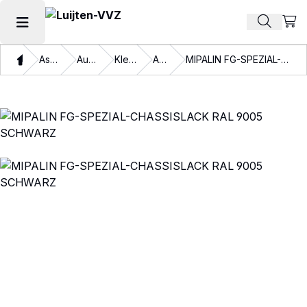
Beki
Zoek pr
Hoofdmenu openen
Thuis
Assortiment
Autolakken
Kleurlakken
Aflakken
MIPALIN FG-SPEZIAL-CHASSISLACK RAL 9005 SCHWARZ