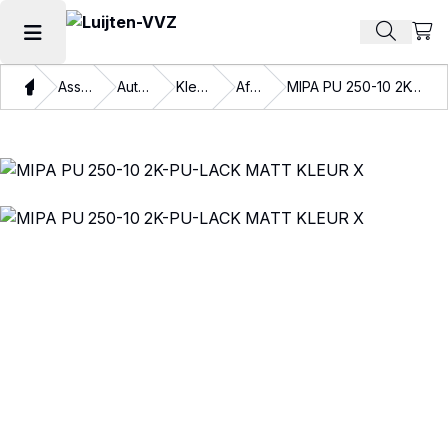
Beki
Zoek pr
Hoofdmenu openen
Thuis
Assortiment
Autolakken
Kleurlakken
Aflakken
MIPA PU 250-10 2K-PU-LACK MATT KLEUR X