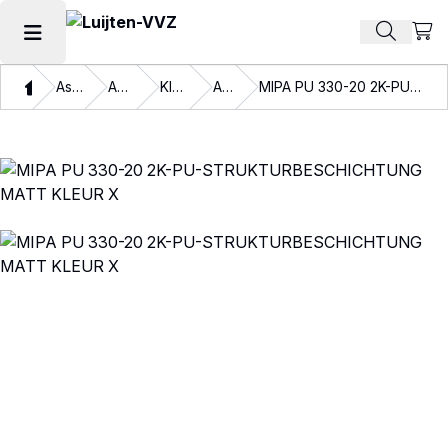
Beki
Zoek pr
Hoofdmenu openen
Thuis
Assortiment
Autolakken
Kleurlakken
Aflakken
MIPA PU 330-20 2K-PU-STRUKTURBESCHICHTUNG MATT KLEUR X