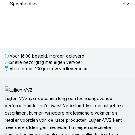
Selecteer een tabblad
Voor 16:00 besteld, morgen geleverd
Snelle bezorging met eigen vervoer
Al meer dan 100 jaar uw verfleverancier
Voettekst
Luijten-VVZ is al decennia lang een toonaangevende
verfgroothandel in Zuidwest Nederland. Met een uitgebreid
assortiment kunnen wij iedere professionele vakman en
retailer voorzien van de juiste producten. Luijten-VVZ kent
meerdere afdelingen met ieder hun eigen specifieke
kenmerken waarbij kwaliteit en service altijd leidend zijn.