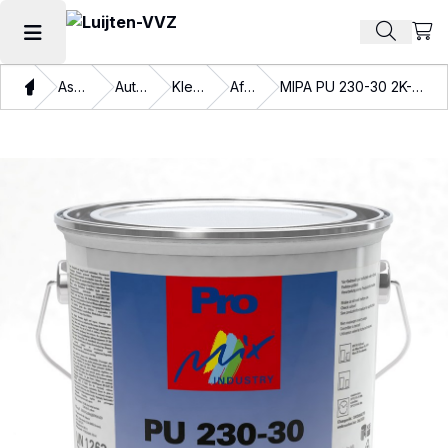
Beki
Zoek pr
Hoofdmenu openen
Thuis
Assortiment
Autolakken
Kleurlakken
Aflakken
MIPA PU 230-30 2K-PU-HOLZLACK S.MATT BASIS