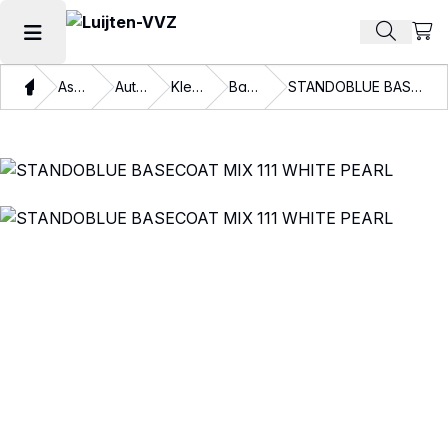
Beki
Zoek pr
Hoofdmenu openen
Thuis
Assortiment
Autolakken
Kleurlakken
Basislakken
STANDOBLUE BASECOAT MIX 111 WHITE PEARL