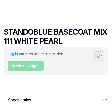
Productnaam
STANDOBLUE BASECOAT MIX
111 WHITE PEARL
Log in
om meer informatie te zien.
Toevoeg
In winkelwagen
Selecteer een tabblad