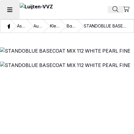
Beki
Zoek pr
Hoofdmenu openen
Thuis
Assortiment
Autolakken
Kleurlakken
Basislakken
STANDOBLUE BASECOAT MIX 112 WHITE PEARL FINE