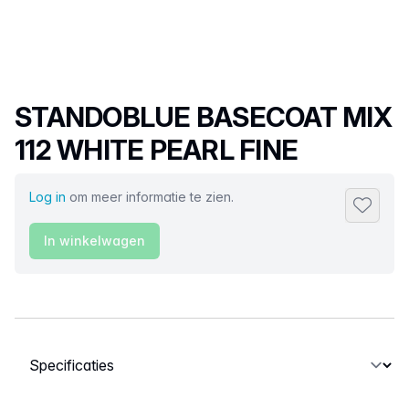
Productnaam
STANDOBLUE BASECOAT MIX
112 WHITE PEARL FINE
Log in
om meer informatie te zien.
Toevoeg
In winkelwagen
Selecteer een tabblad