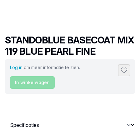
Productnaam
STANDOBLUE BASECOAT MIX
119 BLUE PEARL FINE
Log in
om meer informatie te zien.
Toevoeg
In winkelwagen
Selecteer een tabblad