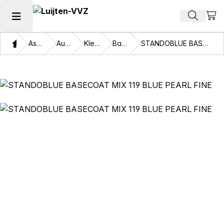
Beki
Zoek pr
Hoofdmenu openen
Thuis
Assortiment
Autolakken
Kleurlakken
Basislakken
STANDOBLUE BASECOAT MIX 119 BLUE PEARL FINE