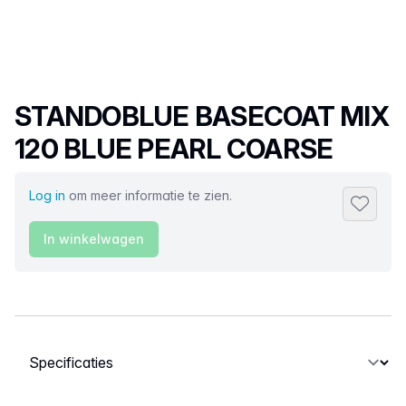
Productnaam
STANDOBLUE BASECOAT MIX
120 BLUE PEARL COARSE
Log in
om meer informatie te zien.
Toevoeg
In winkelwagen
Selecteer een tabblad