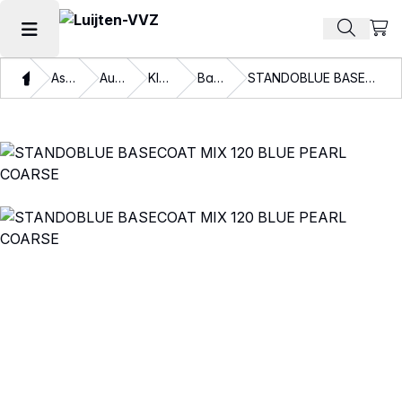
Beki
Zoek pr
Hoofdmenu openen
Thuis
Assortiment
Autolakken
Kleurlakken
Basislakken
STANDOBLUE BASECOAT MIX 120 BLUE PEARL COARSE