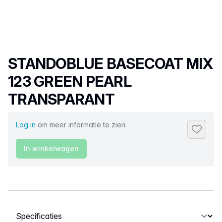
Productnaam
STANDOBLUE BASECOAT MIX
123 GREEN PEARL
TRANSPARANT
Log in
om meer informatie te zien.
Toevoeg
In winkelwagen
Selecteer een tabblad