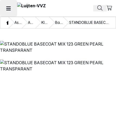
Beki
Zoek pr
Hoofdmenu openen
Thuis
Assortiment
Autolakken
Kleurlakken
Basislakken
STANDOBLUE BASECOAT MIX 123 GREEN PEARL TRANSPARANT