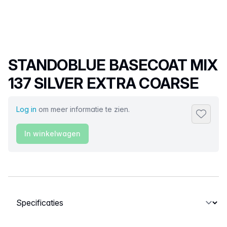
Productnaam
STANDOBLUE BASECOAT MIX
137 SILVER EXTRA COARSE
Log in
om meer informatie te zien.
Toevoeg
In winkelwagen
Selecteer een tabblad