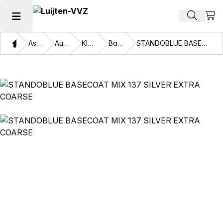
Beki
Zoek pr
Hoofdmenu openen
Thuis
Assortiment
Autolakken
Kleurlakken
Basislakken
STANDOBLUE BASECOAT MIX 137 SILVER EXTRA COARSE