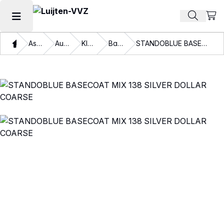
Beki
Zoek pr
Hoofdmenu openen
Thuis
Assortiment
Autolakken
Kleurlakken
Basislakken
STANDOBLUE BASECOAT MIX 138 SILVER DOLLAR COARSE