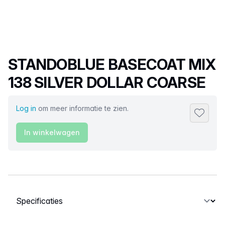
Productnaam
STANDOBLUE BASECOAT MIX
138 SILVER DOLLAR COARSE
Log in
om meer informatie te zien.
Toevoeg
In winkelwagen
Selecteer een tabblad