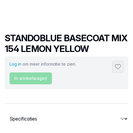
Productnaam
STANDOBLUE BASECOAT MIX
154 LEMON YELLOW
Log in
om meer informatie te zien.
Toevoeg
In winkelwagen
Selecteer een tabblad