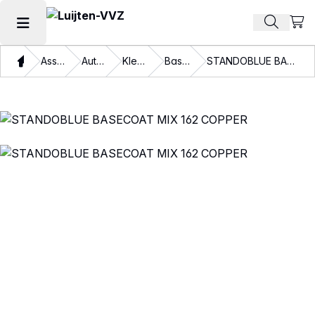
Beki
Zoek pr
Hoofdmenu openen
Thuis
Assortiment
Autolakken
Kleurlakken
Basislakken
STANDOBLUE BASECOAT MIX 162 COPPER