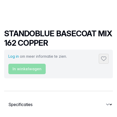
Productnaam
STANDOBLUE BASECOAT MIX
162 COPPER
Log in
om meer informatie te zien.
Toevoeg
In winkelwagen
Selecteer een tabblad