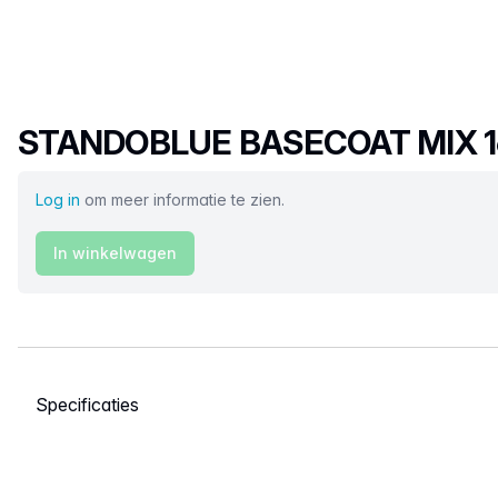
Productnaam
STANDOBLUE BASECOAT MIX 1
Log in
om meer informatie te zien.
In winkelwagen
Selecteer een tabblad