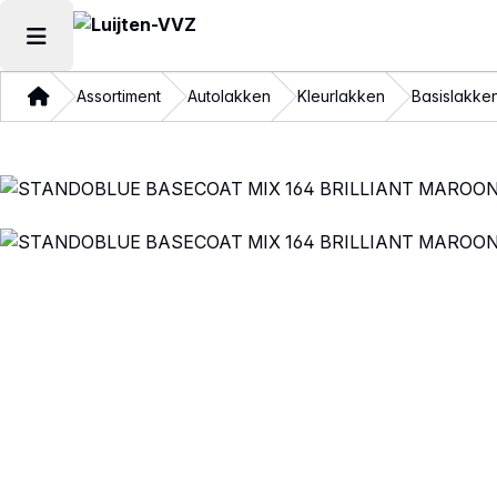
Hoofdmenu openen
Thuis
Assortiment
Autolakken
Kleurlakken
Basislakke