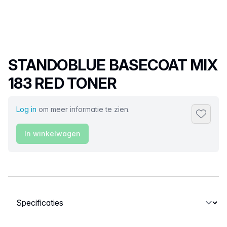
Productnaam
STANDOBLUE BASECOAT MIX
183 RED TONER
Log in
om meer informatie te zien.
Toevoeg
In winkelwagen
Selecteer een tabblad