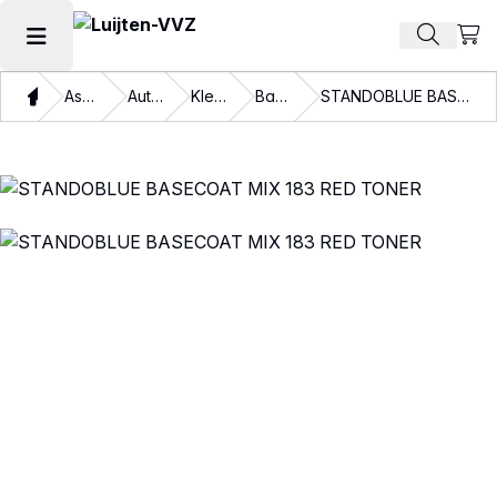
Beki
Zoek pr
Hoofdmenu openen
Thuis
Assortiment
Autolakken
Kleurlakken
Basislakken
STANDOBLUE BASECOAT MIX 183 RED TONER