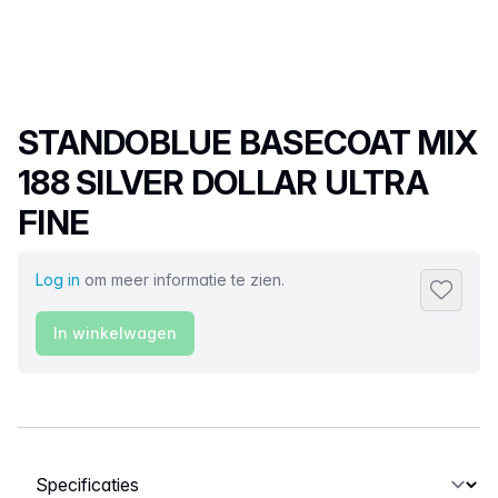
Productnaam
STANDOBLUE BASECOAT MIX
188 SILVER DOLLAR ULTRA
FINE
Log in
om meer informatie te zien.
Toevoeg
In winkelwagen
Selecteer een tabblad