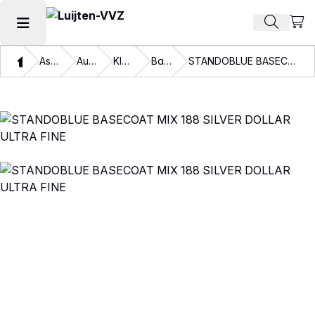
Beki
Zoek pr
Hoofdmenu openen
Thuis
Assortiment
Autolakken
Kleurlakken
Basislakken
STANDOBLUE BASECOAT MIX 188 SILVER DOLLAR ULTRA FINE