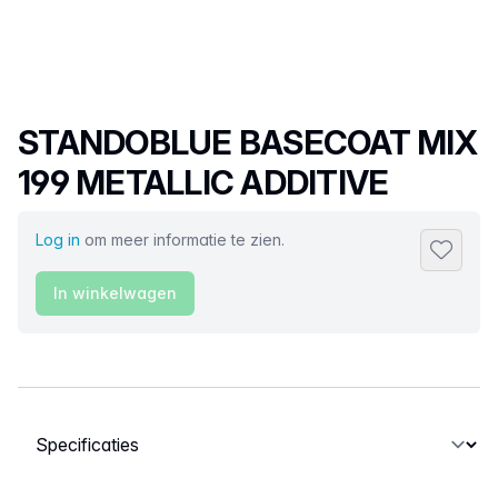
Productnaam
STANDOBLUE BASECOAT MIX
199 METALLIC ADDITIVE
Log in
om meer informatie te zien.
Toevoeg
In winkelwagen
Selecteer een tabblad