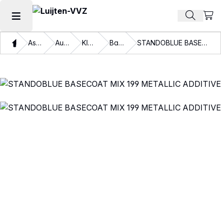
Beki
Zoek pr
Hoofdmenu openen
Thuis
Assortiment
Autolakken
Kleurlakken
Basislakken
STANDOBLUE BASECOAT MIX 199 METALLIC ADDITIVE