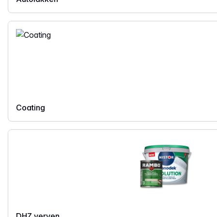
Coating
DHZ verven