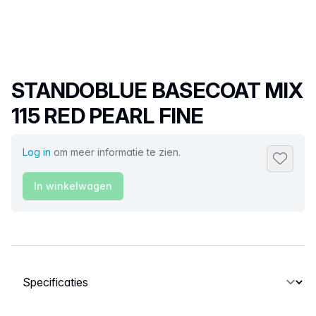
Productnaam
STANDOBLUE BASECOAT MIX
115 RED PEARL FINE
Log in
om meer informatie te zien.
Toevoeg
In winkelwagen
Selecteer een tabblad