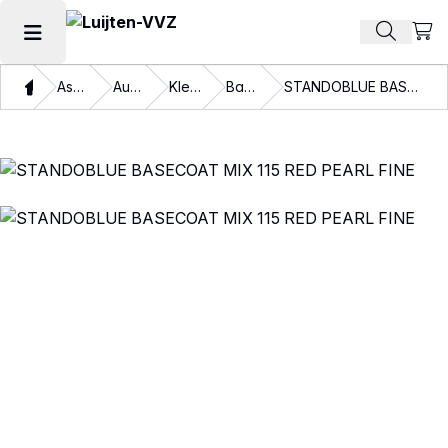
Beki
Zoek pr
Hoofdmenu openen
Thuis
Assortiment
Autolakken
Kleurlakken
Basislakken
STANDOBLUE BASECOAT MIX 115 RED PEARL FINE