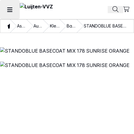
Beki
Zoek pr
Hoofdmenu openen
Thuis
Assortiment
Autolakken
Kleurlakken
Basislakken
STANDOBLUE BASECOAT MIX 178 SUNRISE ORANGE