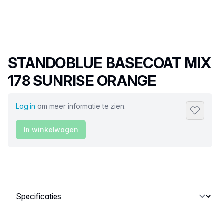
Productnaam
STANDOBLUE BASECOAT MIX
178 SUNRISE ORANGE
Log in
om meer informatie te zien.
Toevoeg
In winkelwagen
Selecteer een tabblad