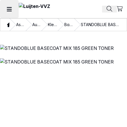
Beki
Zoek pr
Hoofdmenu openen
Thuis
Assortiment
Autolakken
Kleurlakken
Basislakken
STANDOBLUE BASECOAT MIX 185 GREEN TONER