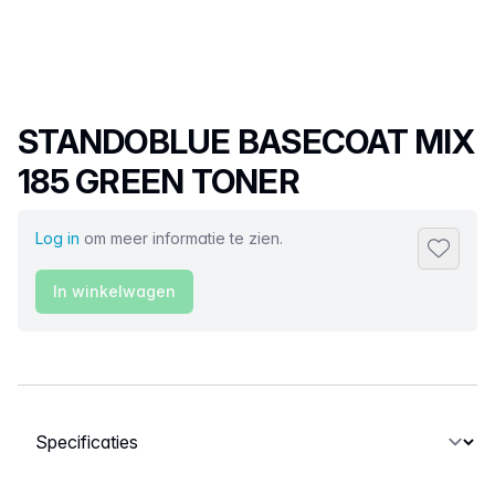
Productnaam
STANDOBLUE BASECOAT MIX
185 GREEN TONER
Log in
om meer informatie te zien.
Toevoeg
In winkelwagen
Selecteer een tabblad