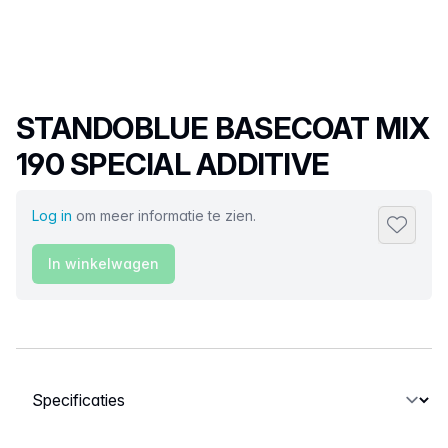
Productnaam
STANDOBLUE BASECOAT MIX
190 SPECIAL ADDITIVE
Log in
om meer informatie te zien.
Toevoeg
In winkelwagen
Selecteer een tabblad