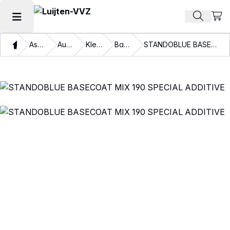
Beki
Zoek pr
Hoofdmenu openen
Thuis
Assortiment
Autolakken
Kleurlakken
Basislakken
STANDOBLUE BASECOAT MIX 190 SPECIAL ADDITIVE