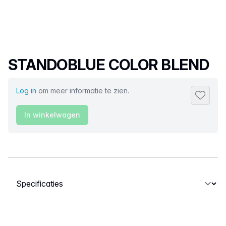
Productnaam
STANDOBLUE COLOR BLEND
Log in
om meer informatie te zien.
Toevoeg
In winkelwagen
Selecteer een tabblad