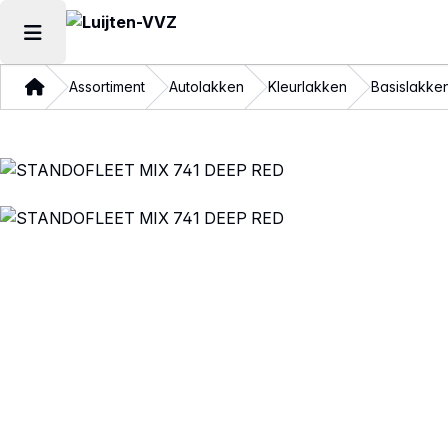
Hoofdmenu openen
Thuis
Assortiment
Autolakken
Kleurlakken
Basislakke