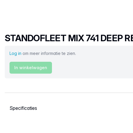
Productnaam
STANDOFLEET MIX 741 DEEP R
Log in
om meer informatie te zien.
In winkelwagen
Selecteer een tabblad