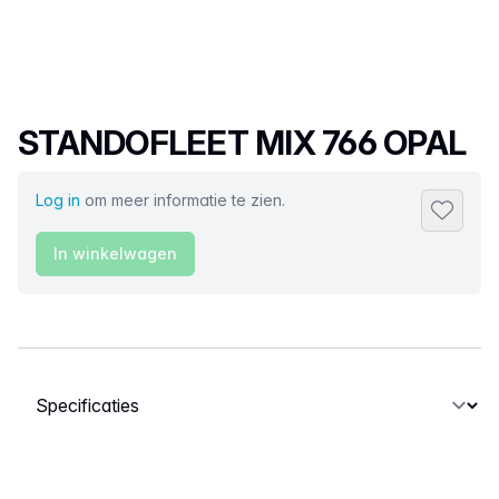
Productnaam
STANDOFLEET MIX 766 OPAL
Log in
om meer informatie te zien.
Toevoeg
In winkelwagen
Selecteer een tabblad