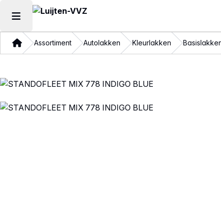
Hoofdmenu openen
Thuis
Assortiment
Autolakken
Kleurlakken
Basislakke