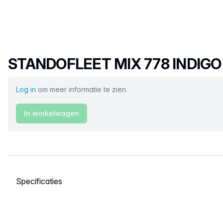
Productnaam
STANDOFLEET MIX 778 INDIGO
Log in
om meer informatie te zien.
In winkelwagen
Selecteer een tabblad