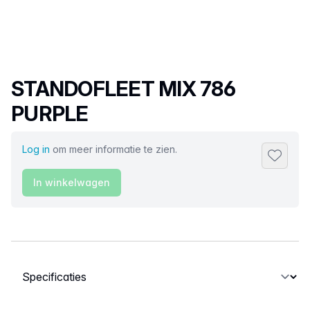
Productnaam
STANDOFLEET MIX 786
PURPLE
Log in
om meer informatie te zien.
Toevoeg
In winkelwagen
Selecteer een tabblad