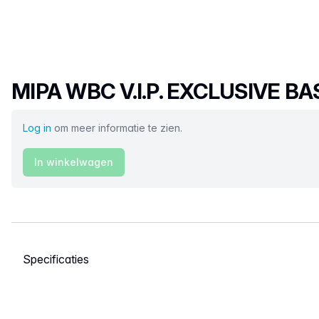
Productnaam
MIPA WBC V.I.P. EXCLUSIVE 
Log in
om meer informatie te zien.
In winkelwagen
Selecteer een tabblad