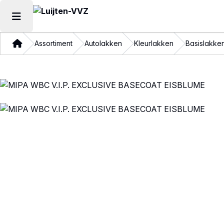
Hoofdmenu openen
Thuis
Assortiment
Autolakken
Kleurlakken
Basislakke