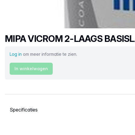
Productnaam
MIPA VICROM 2-LAAGS BASIS
Log in
om meer informatie te zien.
In winkelwagen
Selecteer een tabblad