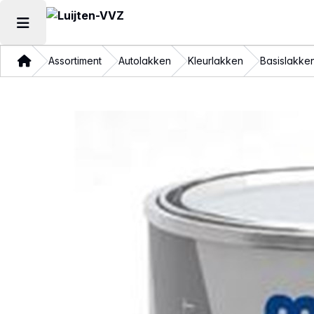
Hoofdmenu openen
Thuis
Assortiment
Autolakken
Kleurlakken
Basislakke