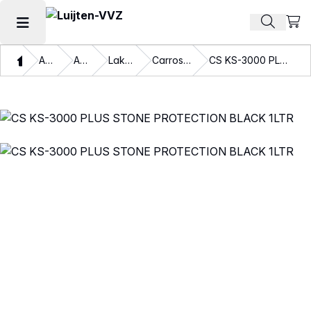
Beki
Zoek pr
Hoofdmenu openen
Thuis
Assortiment
Autolakken
Lakbeschermers
Carrosserie bescherming
CS KS-3000 PLUS STONE PROTECTION BLACK 1LTR