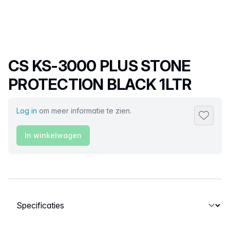
Productnaam
CS KS-3000 PLUS STONE
PROTECTION BLACK 1LTR
Log in
om meer informatie te zien.
Toevoeg
In winkelwagen
Selecteer een tabblad