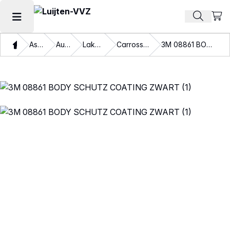
Beki
Zoek pr
Hoofdmenu openen
Thuis
Assortiment
Autolakken
Lakbeschermers
Carrosserie bescherming
3M 08861 BODY SCHUTZ COATING ZWART