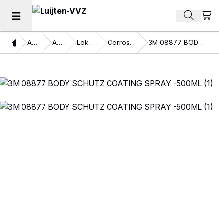
Beki
Zoek pr
Hoofdmenu openen
Thuis
Assortiment
Autolakken
Lakbeschermers
Carrosserie bescherming
3M 08877 BODY SCHUTZ COATING SPRAY -500ML