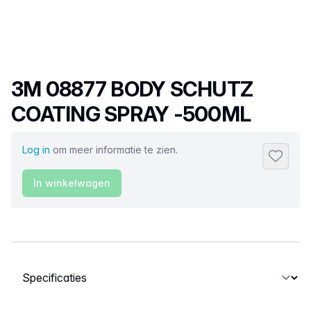
Productnaam
3M 08877 BODY SCHUTZ
COATING SPRAY -500ML
Log in
om meer informatie te zien.
Toevoeg
In winkelwagen
Selecteer een tabblad